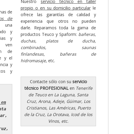
Nuestro
servicio técnico en taller
propio o en su domicilio particular
le
rmas de
ofrece las garantías de calidad y
icos
de
experiencia que otros no pueden
n una
darle. Reparamos toda la gama de
cado y
productos Teuco y Spaform:
bañeras,
pias y
duchas, platos de ducha,
e ven
combinados, saunas
ón de
finlandesas, bañeras de
e y el
hidromasaje
, etc.
ancia y
icos y
Contacte sólo con su
servicio
técnico PROFESIONAL
en
Tenerife
de Teuco en La Laguna, Santa
Cruz, Arona, Adeje, Güimar, Los
 en
Cristianos, Las Américas, Puerto
nta
de la Cruz, La Orotava, Icod de los
ar,
Vinos, etc.
ruz,