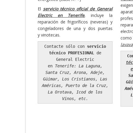
exige
El
servicio técnico oficial de General
apar
Electric en Tenerife
, incluye la
profe
reparación de frigoríficos (neveras) y
rep
congeladores de una y dos puertas
elec
y vinotecas.
co
lavavaj
Contacte sólo con
servicio
técnico PROFESIONAL
de
Co
General Electric
té
en
Tenerife: La Laguna,
Santa Cruz, Arona, Adeje,
S
Güimar, Los Cristianos, Las
Gü
Américas, Puerto de la Cruz,
Amé
La Orotava, Icod de los
Vinos, etc.