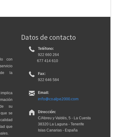
Datos de contacto
Teléfono:
922 660 264
lo con
677 414 610
ervicio
 de la
Fax:
922 646 584
Email:
 implica
info@coalpe2000.com
mación
 de su
Dirección:
s que se
C/Abreu y Valdés, 5 - La Cuesta
calidad
38320 La Laguna - Tenerife
idad que
Islas Canarias - España
ales.