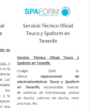
ial
Servicio Técnico Oficial
e
Teuco y Spaform en
Tenerife
tés en
Servicio Técnico Oficial Teuco y
Spaform en Tenerife.
acas y
s es la
Coalpe 2000 le
lencia
ofrece
reparaciones de
l. Las
electrodomésticos Teuco y Spaform
idable
en Tenerife,
reconocidas marcas
s, los
de
bañeras de hidromasaje, platos
a y la
de ducha, cabinas de ducha, mini
espacio
piscinas
, etc.
ès una