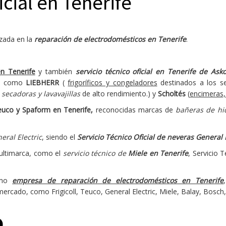
icial en Tenerife
izada en la
reparación de electrodomésticos en Tenerife
.
en Tenerife
y también
servicio técnico oficial en Tenerife de Ask
as como
LIEBHERR
(
frigoríficos y congeladores
destinados a los s
 secadoras y lavavajillas
de alto rendimiento.) y
Scholtés
(
encimeras, 
Teuco y Spaform en Tenerife,
reconocidas marcas de
bañeras de hi
eral Electric
, siendo el
Servicio Técnico Oficial de neveras General El
multimarca, como el
servicio técnico de
Miele en Tenerife
, Servicio 
omo
empresa de
reparación
de electrodomésticos en Tenerife
ercado, como Frigicoll, Teuco, General Electric, Miele, Balay, Bosch,