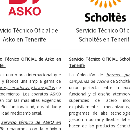
vicio Técnico Oficial de
Servicio Técnico Ofic
Asko en Tenerife
Scholtés en Tenerif
cio Técnico OFICIAL de Asko en
Servicio Técnico OFICIAL Schol
fe.
Tenerife
es una marca internacional que
La Colección de
hornos, pl
a y fabrica una amplia gama de
campanas de cocina
de Scholtè
ras, secadoras y lavavajillas
de
unión perfecta entre la exce
rendimiento. Los aparatos ASKO
funcional y el diseño atempora
en con las más altas exigencias
superficies de acero inox
eño, funcionalidad, durabilidad y
exquisitamente mecanizada
ilidad medioambiental.
programas de alta tecnologí
gestión modular y flexible del 
l
servicio técnico de ASKO en
hacen de lso productos Scholt
ife
reparamos con la máxima