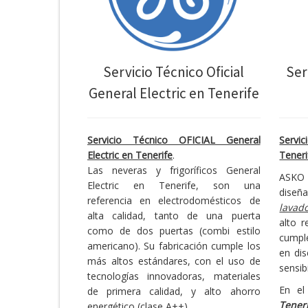
Servicio Técnico Oficial
Ser
General Electric en Tenerife
Servicio Técnico OFICIAL General
Servi
Electric en Tenerife
.
Teneri
Las neveras y frigoríficos General
ASKO 
Electric en Tenerife, son una
diseñ
referencia en electrodomésticos de
lavado
alta calidad, tanto de una puerta
alto 
como de dos puertas (combi estilo
cumpl
americano). Su fabricación cumple los
en dis
más altos estándares, con el uso de
sensib
tecnologías innovadoras, materiales
En e
de primera calidad, y alto ahorro
Tener
energético (clase A++)