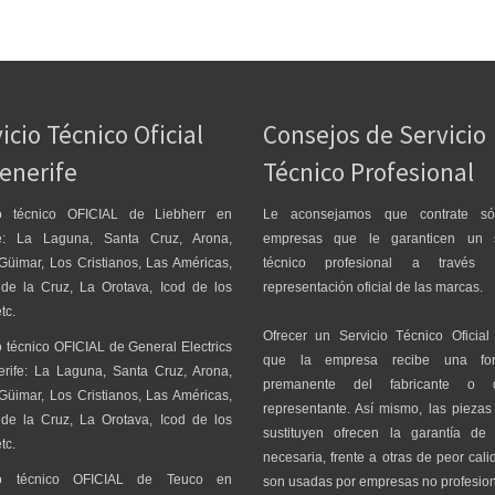
icio Técnico Oficial
Consejos de Servicio
enerife
Técnico Profesional
io técnico OFICIAL de Liebherr en
Le aconsejamos que contrate só
fe: La Laguna, Santa Cruz, Arona,
empresas que le garanticen un s
Güimar, Los Cristianos, Las Américas,
técnico profesional a través
 de la Cruz, La Orotava, Icod de los
representación oficial de las marcas.
tc.
Ofrecer un Servicio Técnico Oficial
o técnico OFICIAL de General Electrics
que la empresa recibe una for
erife: La Laguna, Santa Cruz, Arona,
premanente del fabricante o
Güimar, Los Cristianos, Las Américas,
representante. Así mismo, las pieza
 de la Cruz, La Orotava, Icod de los
sustituyen ofrecen la garantía de 
tc.
necesaria, frente a otras de peor cal
cio técnico OFICIAL de Teuco en
son usadas por empresas no profesion