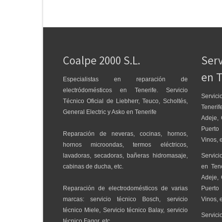
Coalpe 2000 S.L.
Serv
en T
Especialistas en reparación de
electródomésticos en Tenerife. Servicio
Servic
Técnico Oficial de Liebherr, Teuco, Scholtés,
Teneri
General Electric y Asko en Tenerife
Adeje, 
Puerto
Reparación de neveras, cocinas, hornos,
Vinos, e
hornos microondas, termos eléctricos,
lavadoras, secadoras, bañeras hidromasaje,
Servici
cabinas de ducha, etc.
en Ten
Adeje, 
Reparación de electrodomésticos de varias
Puerto
marcas: servicio técnico Bosch, servicio
Vinos, e
técnico Miele, Servicio técnico Balay, servicio
Servi
técnico Fagor, etc.