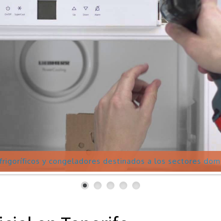
 : frigoríficos y congeladores destinados a los sectores do