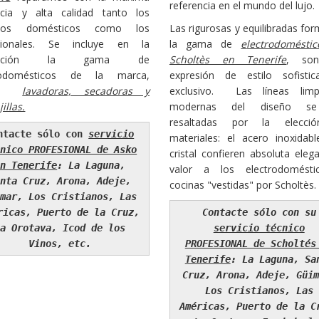
referencia en el mundo del lujo.
ncia y alta calidad tanto los
atos domésticos como los
Las rigurosas y equilibradas fo
sionales. Se incluye en la
la gama de
e
lectrodomést
aración la gama de
Scholtès en Tenerife
, so
trodomésticos de la marca,
expresión de estilo sofisti
mo
lavadoras, secadoras y
exclusivo. Las líneas lim
illas.
modernas del diseño s
resaltadas por la elecci
ntacte sólo con
servicio
materiales: el acero inoxidabl
cnico PROFESIONAL de Asko
cristal confieren absoluta eleg
en Tenerife
: La Laguna,
valor a los electrodomést
anta Cruz, Arona, Adeje,
cocinas "vestidas" por Scholtès.
imar, Los Cristianos, Las
ricas, Puerto de la Cruz,
Contacte sólo con su
La Orotava, Icod de los
servicio técnico
Vinos, etc.
PROFESIONAL de Scholtés
Tenerife
: La Laguna, Sa
Cruz, Arona, Adeje, Güim
Los Cristianos, Las
Américas, Puerto de la C